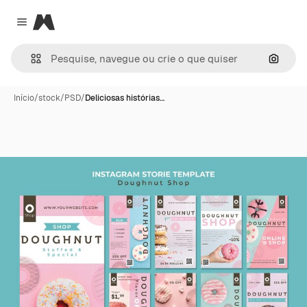
Magnific
Close menu
Pesqui
Início
/
stock
/
PSD
/
Deliciosas histórias…