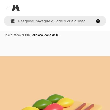
Magnific
Close menu
Pesqui
Início
/
stock
/
PSD
/
Delicioso ícone de b…