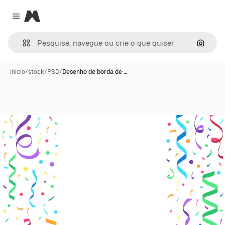
Magnific
Close menu
Pesqui
Início
/
stock
/
PSD
/
Desenho de borda de …