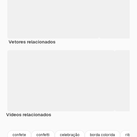
Vetores relacionados
Vídeos relacionados
Premium
Premium
Premium
Premium
confete
confetti
celebração
borda colorida
ribbon