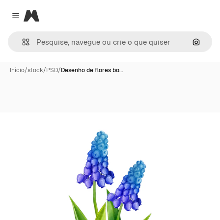
Magnific
Close menu
Pesqui
Início
/
stock
/
PSD
/
Desenho de flores bo…