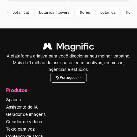
botanical
botanical flowers
flores
botanica
florzi
A plataforma criativa para você direcionar seu melhor trabalho.
Mais de 1 milhão de assinantes entre criativos, empresas,
agências e estúdios.
Português
Produtos
Spaces
Assistente de IA
Gerador de imagens
Gerador de vídeos
Texto para voz
Conteúdo de stock