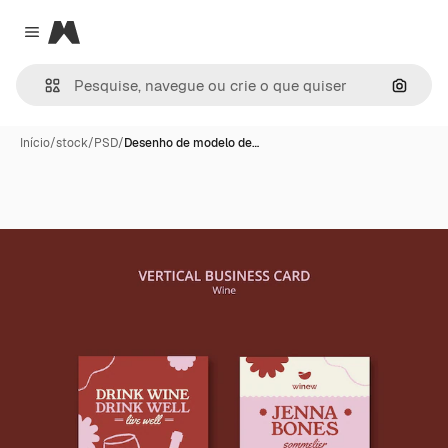
Magnific
Close menu
Pesqui
Início
/
stock
/
PSD
/
Desenho de modelo de…