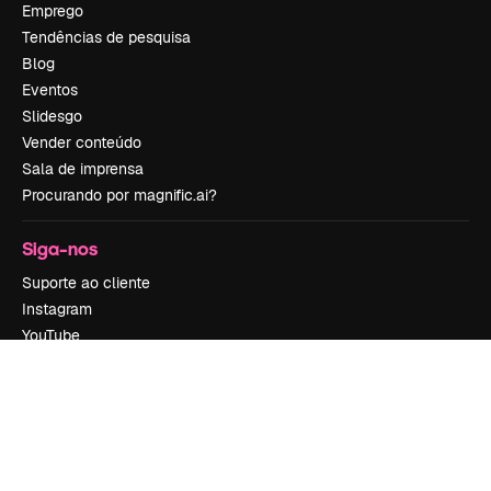
Emprego
Tendências de pesquisa
Blog
Eventos
Slidesgo
Vender conteúdo
Sala de imprensa
Procurando por magnific.ai?
Siga-nos
Suporte ao cliente
Instagram
YouTube
LinkedIn
TikTok
Discord
X
Reddit