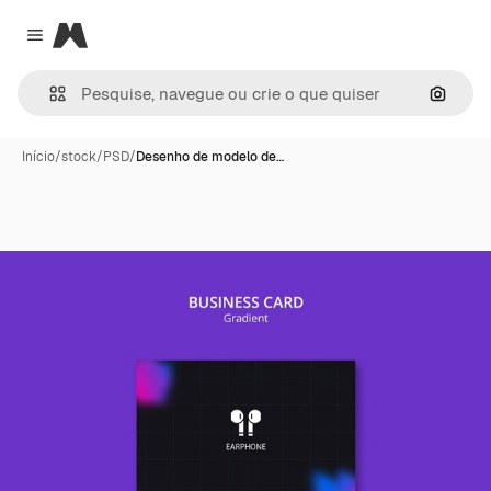
Magnific
Close menu
Pesqui
Início
/
stock
/
PSD
/
Desenho de modelo de…