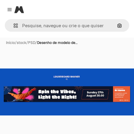
Magnific
Close menu
Pesqui
Início
/
stock
/
PSD
/
Desenho de modelo de…