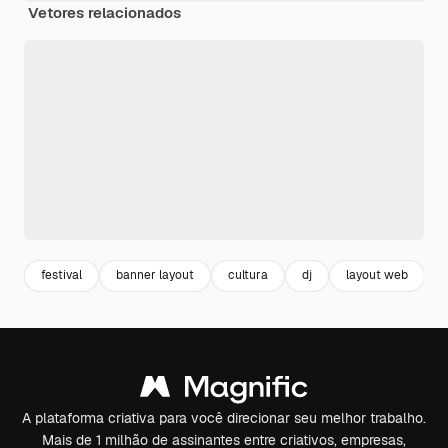
Vetores relacionados
festival
banner layout
cultura
dj
layout web
l
A plataforma criativa para você direcionar seu melhor trabalho.
Mais de 1 milhão de assinantes entre criativos, empresas,