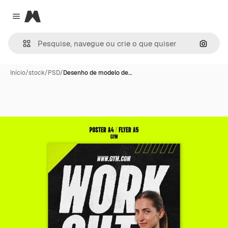
Magnific
Close menu
Pesqui
Início
/
stock
/
PSD
/
Desenho de modelo de…