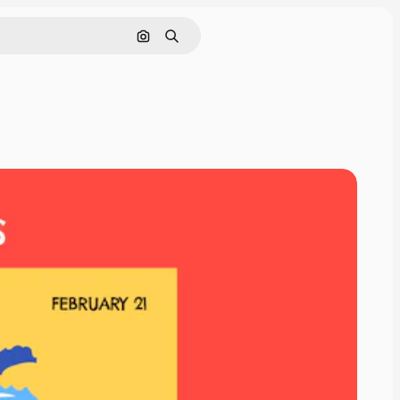
Pesquisar por imagem
Buscar