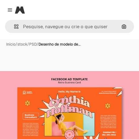
Magnific
Close menu
Pesqui
Início
/
stock
/
PSD
/
Desenho de modelo de…