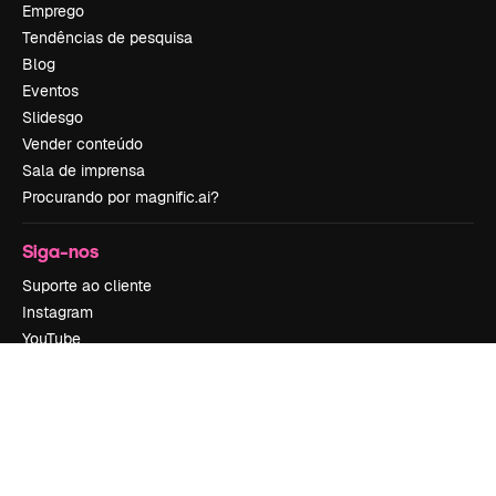
Emprego
Tendências de pesquisa
Blog
Eventos
Slidesgo
Vender conteúdo
Sala de imprensa
Procurando por magnific.ai?
Siga-nos
Suporte ao cliente
Instagram
YouTube
LinkedIn
TikTok
Discord
X
Reddit