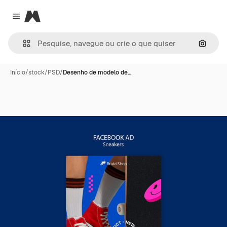
Magnific
Close menu
Pesqui
Início
/
stock
/
PSD
/
Desenho de modelo de…