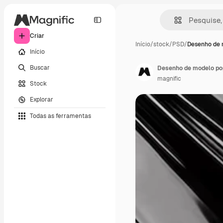
Criar
Início
/
stock
/
PSD
/
Desenho de 
Início
Buscar
Desenho de modelo pop
magnific
Stock
Explorar
Todas as ferramentas