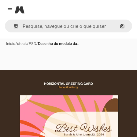
Magnific
Close menu
Pesqui
Início
/
stock
/
PSD
/
Desenho do modelo da…