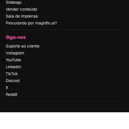
Slidesgo
Vender conteúdo
Sala de imprensa
Procurando por magnific.ai?
Siga-nos
Suporte ao cliente
Instagram
YouTube
LinkedIn
TikTok
Discord
X
Reddit
Copyright © 2010-
2026
Freepik Company S.L.U.
Todos os direitos
reservados
.