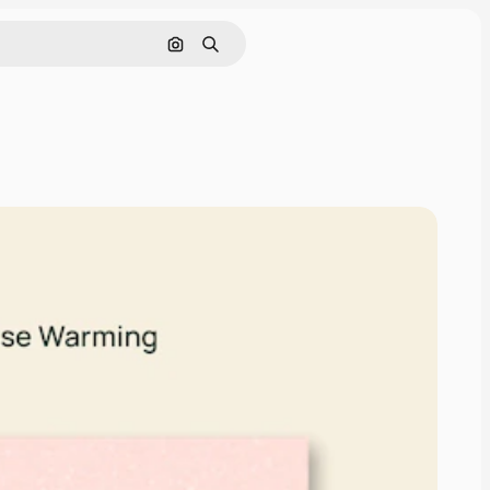
Pesquisar por imagem
Buscar