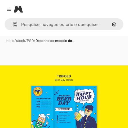
Magnific
Close menu
Pesqui
Início
/
stock
/
PSD
/
Desenho do modelo do…