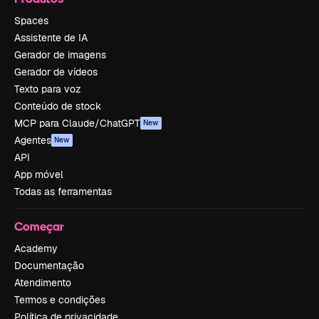
Spaces
Assistente de IA
Gerador de imagens
Gerador de vídeos
Texto para voz
Conteúdo de stock
MCP para Claude/ChatGPT
New
Agentes
New
API
App móvel
Todas as ferramentas
Começar
Academy
Documentação
Atendimento
Termos e condições
Política de privacidade