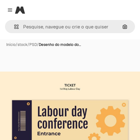
Magnific
Close menu
Pesqui
Início
/
stock
/
PSD
/
Desenho do modelo do…