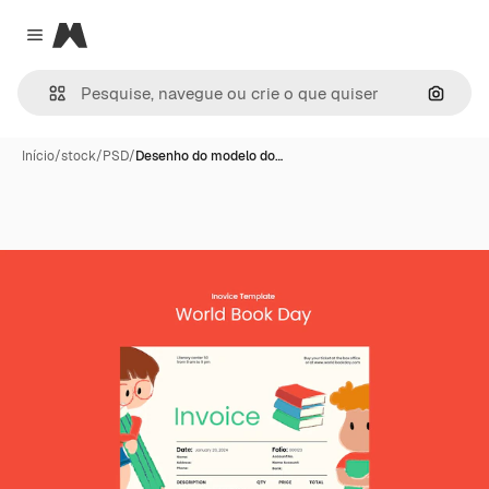
Magnific
Close menu
Pesqui
Início
/
stock
/
PSD
/
Desenho do modelo do…