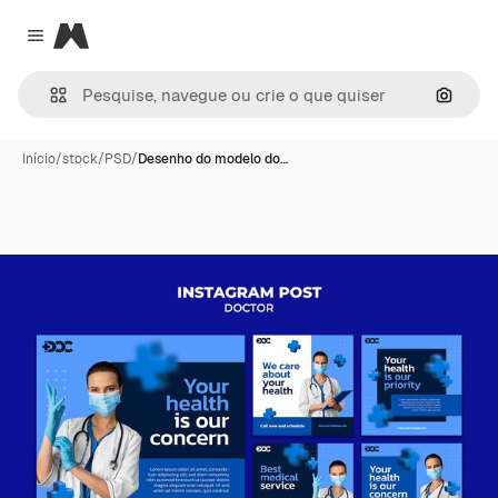
Magnific
Close menu
Pesqui
Início
/
stock
/
PSD
/
Desenho do modelo do…