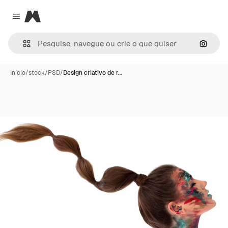
Magnific
Close menu
Pesqui
Início
/
stock
/
PSD
/
Design criativo de r…