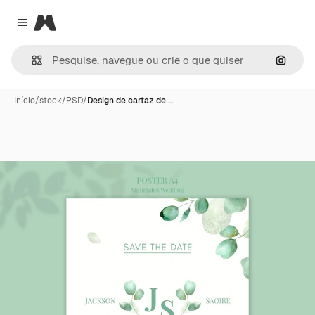
Magnific
Close menu
Pesqui
Início
/
stock
/
PSD
/
Design de cartaz de …