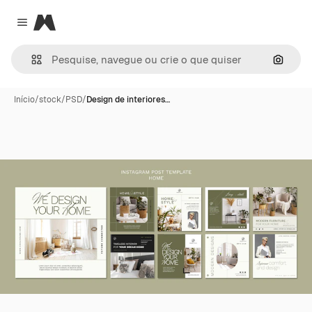
Magnific
Close menu
Pesqui
Início
/
stock
/
PSD
/
Design de interiores…