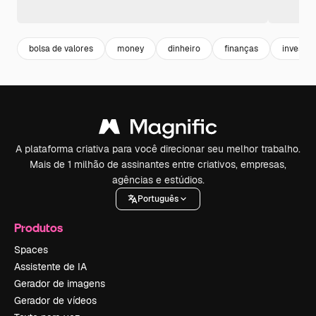
bolsa de valores
money
dinheiro
finanças
investi
A plataforma criativa para você direcionar seu melhor trabalho.
Mais de 1 milhão de assinantes entre criativos, empresas,
agências e estúdios.
Português
Produtos
Spaces
Assistente de IA
Gerador de imagens
Gerador de vídeos