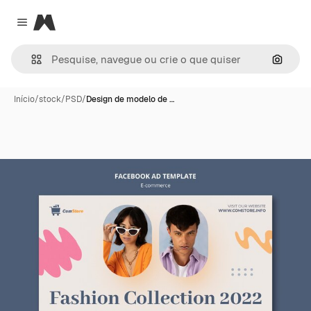
Magnific
Close menu
Pesqui
Início
/
stock
/
PSD
/
Design de modelo de …