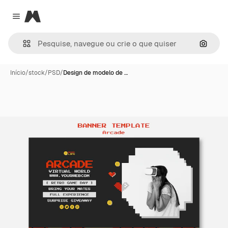
Magnific
Close menu
Pesqui
Início
/
stock
/
PSD
/
Design de modelo de …