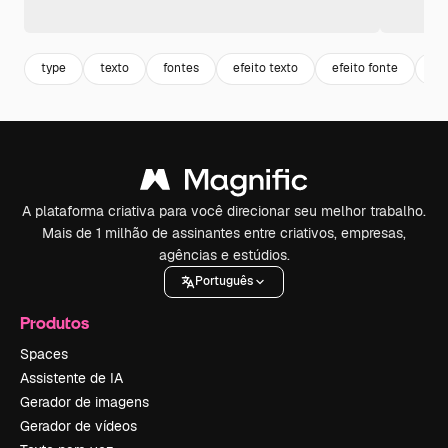
type
texto
fontes
efeito texto
efeito fonte
ti
A plataforma criativa para você direcionar seu melhor trabalho.
Mais de 1 milhão de assinantes entre criativos, empresas,
agências e estúdios.
Português
Produtos
Spaces
Assistente de IA
Gerador de imagens
Gerador de vídeos