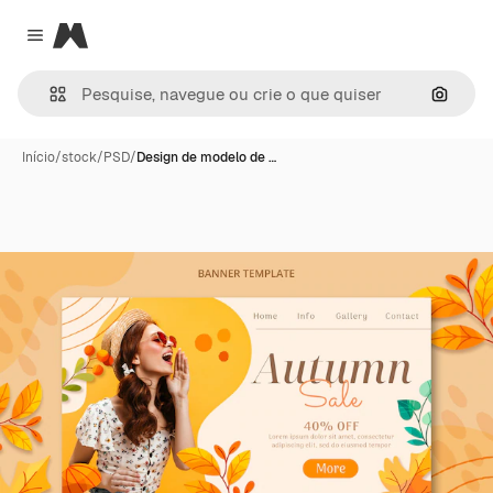
Magnific
Close menu
Pesqui
Início
/
stock
/
PSD
/
Design de modelo de …