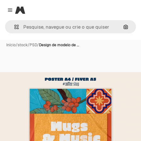
Magnific
Close menu
Pesqui
Início
/
stock
/
PSD
/
Design de modelo de …