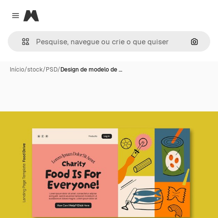
Magnific
Close menu
Pesqui
Início
/
stock
/
PSD
/
Design de modelo de …