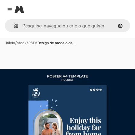
Magnific
Close menu
Pesqui
Início
/
stock
/
PSD
/
Design de modelo de …