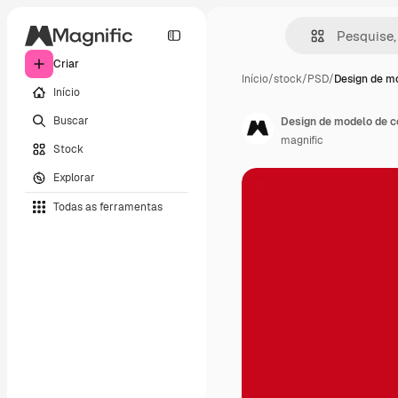
Criar
Início
/
stock
/
PSD
/
Design de m
Início
Buscar
Design de modelo de c
magnific
Stock
Explorar
Todas as ferramentas