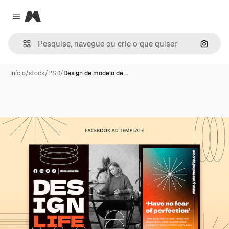
Magnific
Close menu
Pesqui
Início
/
stock
/
PSD
/
Design de modelo de …