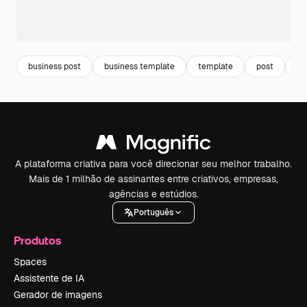
business post
business template
template
post
po
A plataforma criativa para você direcionar seu melhor trabalho.
Mais de 1 milhão de assinantes entre criativos, empresas,
agências e estúdios.
Português
Produtos
Spaces
Assistente de IA
Gerador de imagens