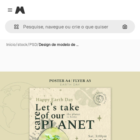
Magnific
Close menu
Pesqui
Início
/
stock
/
PSD
/
Design de modelo de …