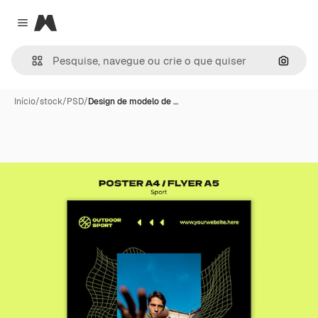
Magnific
Close menu
Pesqui
Início
/
stock
/
PSD
/
Design de modelo de …