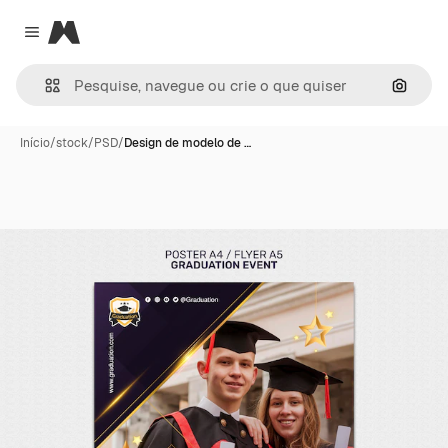
Magnific
Close menu
Pesqui
Início
/
stock
/
PSD
/
Design de modelo de …