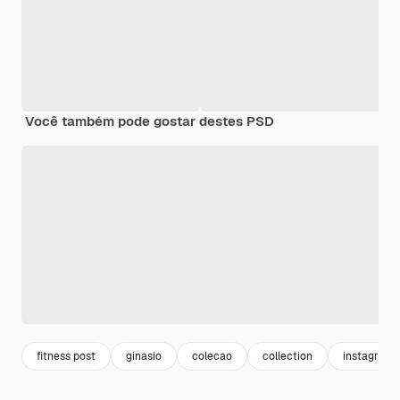
Você também pode gostar destes PSD
fitness post
ginasio
colecao
collection
instagram 