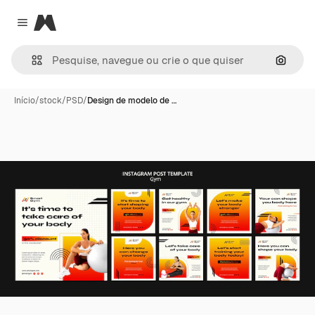
Magnific
Close menu
Pesqui
Início
/
stock
/
PSD
/
Design de modelo de …