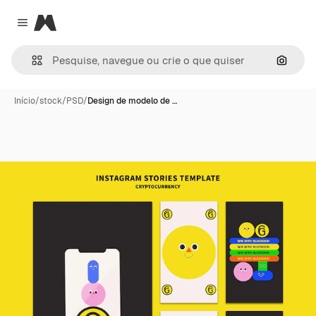
Magnific
Close menu
Pesqui
Início
/
stock
/
PSD
/
Design de modelo de …