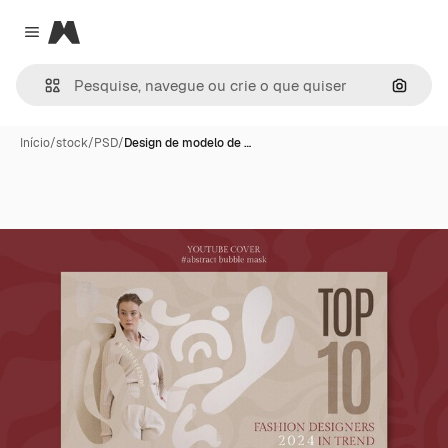
Magnific
Close menu
Pesqui
Início
/
stock
/
PSD
/
Design de modelo de …