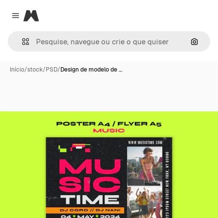
Magnific
Close menu
Pesqui
Início
/
stock
/
PSD
/
Design de modelo de …