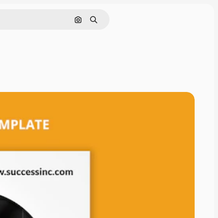
Pesquisar por imagem
Buscar