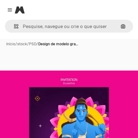
Magnific
Close menu
Pesqui
Início
/
stock
/
PSD
/
Design de modelo gra…