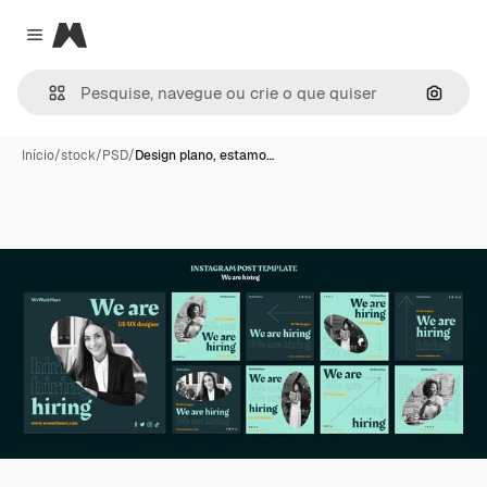
Magnific
Close menu
Pesqui
Início
/
stock
/
PSD
/
Design plano, estamo…