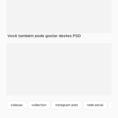
Você também pode gostar destes PSD
colecao
collection
instagram post
rede social
pac