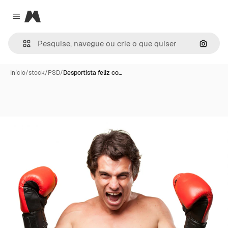
Magnific
Close menu
Pesqui
Início
/
stock
/
PSD
/
Desportista feliz co…