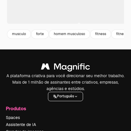
musculo
forte
homem musculoso
fitness
fitness t
A plataforma criativa para você direcionar seu melhor trabalho.
Mais de 1 milhão de assinantes entre criativos, empresas,
agências e estúdios.
Português
Produtos
Spaces
Assistente de IA