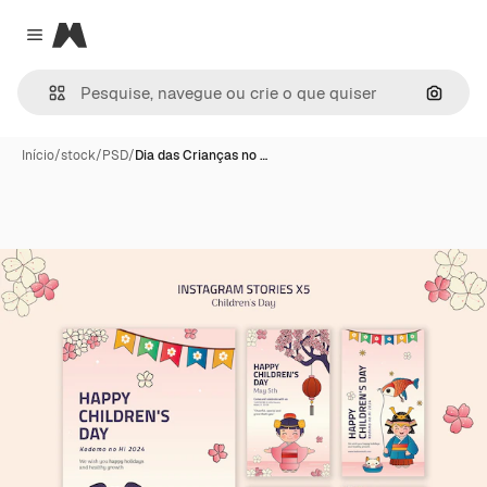
Magnific
Close menu
Pesqui
Início
/
stock
/
PSD
/
Dia das Crianças no …