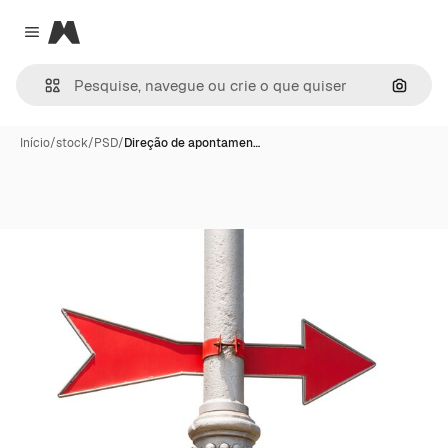
Magnific
Close menu
Pesqui
Início
/
stock
/
PSD
/
Direção de apontamen…