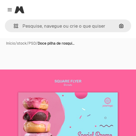
Magnific
Close menu
Pesqui
Início
/
stock
/
PSD
/
Doce pilha de rosqui…