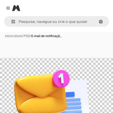
Magnific
Close menu
Pesqui
Início
/
stock
/
PSD
/
E-mail de notificaçã…