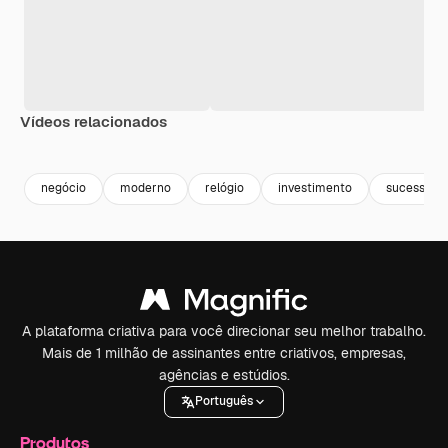
Vídeos relacionados
Premium
Premium
Premium
Premium
negócio
moderno
relógio
investimento
sucesso
A plataforma criativa para você direcionar seu melhor trabalho.
Mais de 1 milhão de assinantes entre criativos, empresas,
agências e estúdios.
Português
Produtos