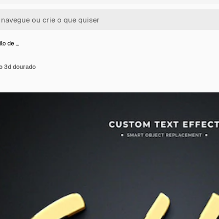
ilo de …
to 3d dourado