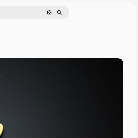
Pesquisar por imagem
Buscar