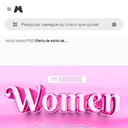
Magnific
Close menu
Pesqui
Início
/
stock
/
PSD
/
Efeito de estilo de …