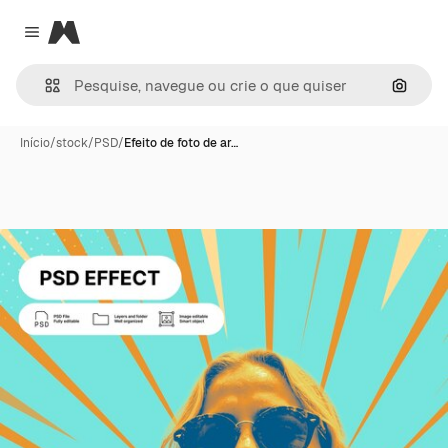
Magnific
Close menu
Pesqui
Início
/
stock
/
PSD
/
Efeito de foto de ar…