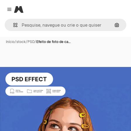
Magnific
Close menu
Pesqui
Início
/
stock
/
PSD
/
Efeito de foto de ca…