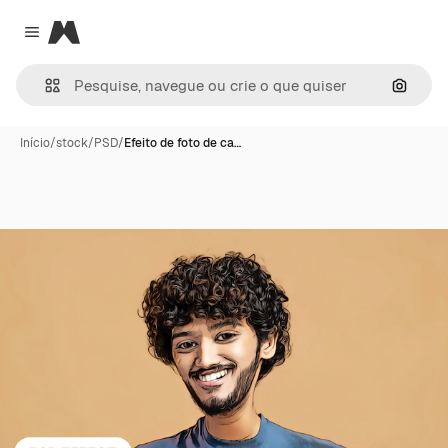
Magnific
Close menu
Pesqui
Início
/
stock
/
PSD
/
Efeito de foto de ca…