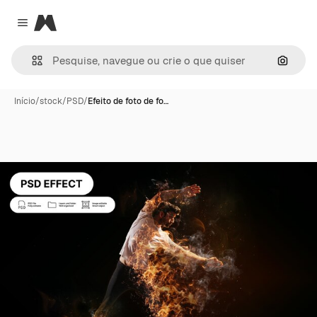
Magnific
Close menu
Pesqui
Início
/
stock
/
PSD
/
Efeito de foto de fo…